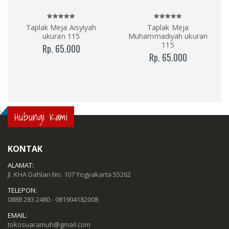
Taplak Meja Aisyiyah
Taplak Meja
ukuran 115
Muhammadiyah ukuran
115
Rp. 65.000
Rp. 65.000
;
Hubungi Kami
KONTAK
ALAMAT:
Jl. KHA Dahlan No. 107 Yogyakarta 55262
TELEPON:
0888 283 2480 - 081904182008
EMAIL:
tokosuaramuh@gmail.com