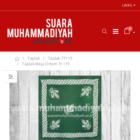
LINKS
0
Taplak
Taplak TT115
Taplak Meja Ortom Tt 115
66 Jalan Menuju
Cara Shalat
Cinta Ilahi
Menurut
Menemukan
Himpunan
Tuhan dalam
Putusan Tarjih
Luka, Cinta, dan
Muhammadiyah
Kehidupan
Sehari-hari
Rp. 31.000
Rp. 0
Himpunan