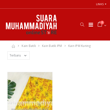
LINKS
0
Kain Batik
Kain Batik IPM
Kain IPM Kuning