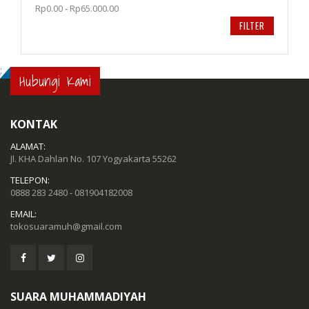
Rp0.00 - Rp65.000.00
FILTER
;
Hubungi Kami
KONTAK
ALAMAT:
Jl. KHA Dahlan No. 107 Yogyakarta 55262
TELEPON:
0888 283 2480 - 081904182008
EMAIL:
tokosuaramuh@gmail.com
SUARA MUHAMMADIYAH