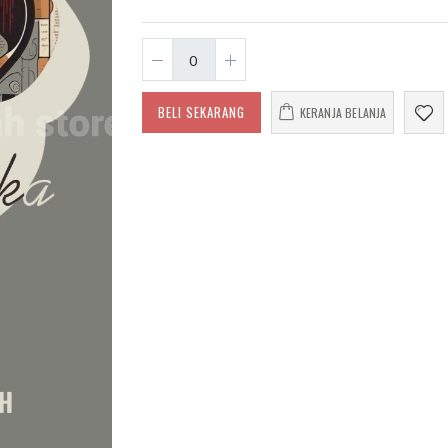
66 Jalan Menuju
Cara 
Cinta Ilahi
Himp
Menemukan Tuhan
Tarji
dalam Luka, Cinta,
Muha
dan Kehidupan
Sehari-hari
Rp. 3
BELI SEKARANG
KERANJA BELANJA
Rp. 0
Himp
Tarji
Amanah dan
Muham
Pertolongan
3
Memoar
Kepemimpinan
Rp. 1
Universitas
Muhammadiyah
Banjarmasin 2016-
Himp
2024
Tarji
Muham
1
Rp. 0
Rp. 6
HAEDAR NASHIR;
JURNALIS ISLAM
BERKEMAJUAN