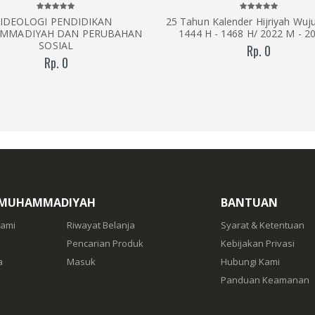
IDEOLOGI PENDIDIKAN
25 Tahun Kalender Hijriyah Wujud
MMADIYAH DAN PERUBAHAN
1444 H - 1468 H/ 2022 M - 2
SOSIAL
Rp. 0
Rp. 0
 MUHAMMADIYAH
BANTUAN
Kami
Riwayat Belanja
Syarat & Ketentuan
Pencarian Produk
Kebijakan Privasi
a
Masuk
Hubungi Kami
Panduan Keamanan