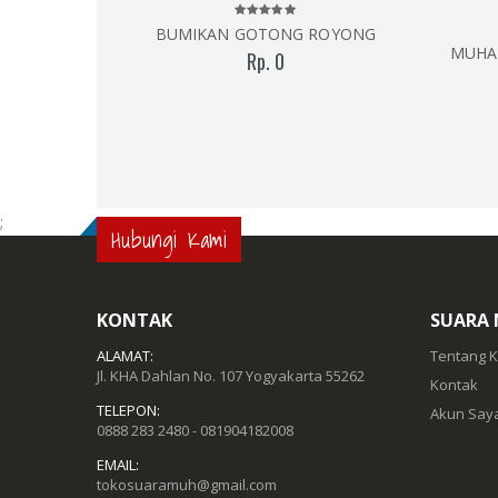
BUMIKAN GOTONG ROYONG
MUHA
Rp. 0
;
Hubungi Kami
KONTAK
SUARA
ALAMAT:
Tentang 
Jl. KHA Dahlan No. 107 Yogyakarta 55262
Kontak
TELEPON:
Akun Say
0888 283 2480 - 081904182008
EMAIL:
tokosuaramuh@gmail.com