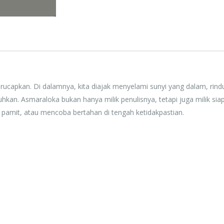
Rp. 0
erucapkan. Di dalamnya, kita diajak menyelami sunyi yang dalam, rind
hkan. Asmaraloka bukan hanya milik penulisnya, tetapi juga milik sia
 pamit, atau mencoba bertahan di tengah ketidakpastian.