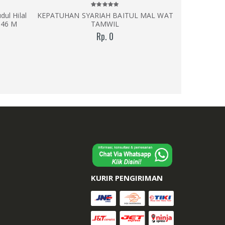
ul Hilal
KEPATUHAN SYARIAH BAITUL MAL WAT
STRATEGI
046 M
TAMWIL
JAMA
Rp. 0
KURIR PENGIRIMAN