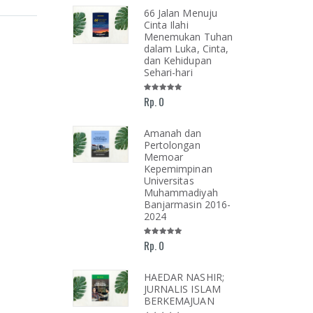
Shalat Menurut
66 Jalan Menuju
unan Putusan
Cinta Ilahi
h
Menemukan Tuhan
mmadiyah
dalam Luka, Cinta,
dan Kehidupan
Sehari-hari
1.000
Rp. 0
unan Putusan
h
madiyah Jilid
Amanah dan
Pertolongan
Memoar
Kepemimpinan
30.000
Universitas
Muhammadiyah
Banjarmasin 2016-
unan Putusan
2024
h
madiyah Jilid
Rp. 0
0.000
HAEDAR NASHIR;
JURNALIS ISLAM
BERKEMAJUAN