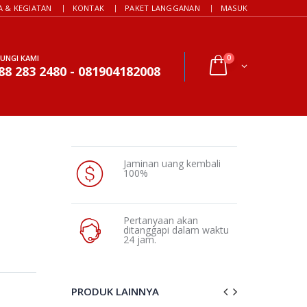
A & KEGIATAN
KONTAK
PAKET LANGGANAN
MASUK
UNGI KAMI
0
88 283 2480 - 081904182008
Jaminan uang kembali
100%
Pertanyaan akan
ditanggapi dalam waktu
24 jam.
PRODUK LAINNYA