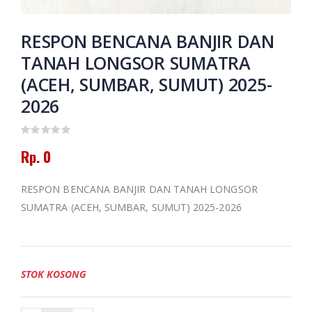
Putusan Tarjih
Amanah dan
Muhammadiyah
Pertolongan
Jilid 3
RESPON BENCANA BANJIR DAN
Memoar
Kepemimpinan
Rp. 130.000
TANAH LONGSOR SUMATRA
Universitas
Muhammadiyah
(ACEH, SUMBAR, SUMUT) 2025-
Banjarmasin
Himpunan
2016-2024
Putusan Tarjih
2026
Muhammadiyah
Jilid 1
Rp. 0
Rp. 60.000
Rp. 0
HAEDAR
NASHIR;
JURNALIS
RESPON BENCANA BANJIR DAN TANAH LONGSOR
ISLAM
BERKEMAJUAN
SUMATRA (ACEH, SUMBAR, SUMUT) 2025-2026
Rp. 0
STOK KOSONG