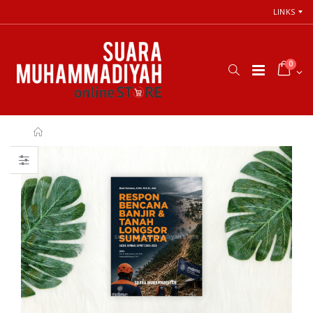
LINKS
0
66 Jalan Menuju
Cara Shalat
Cinta Ilahi
Menurut
Menemukan
Himpunan
Tuhan dalam
Putusan Tarjih
Luka, Cinta, dan
Muhammadiyah
Kehidupan
Sehari-hari
Rp. 31.000
Rp. 0
Himpunan